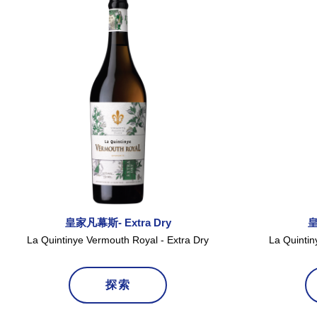
皇家凡幕斯- Extra Dry
皇
La Quintinye Vermouth Royal - Extra Dry
La Quinti
探索