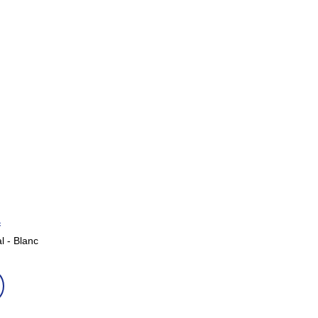
c
l - Blanc