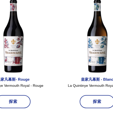
家凡幕斯- Rouge
皇家凡幕斯 - Blan
nye Vermouth Royal - Rouge
La Quintinye Vermouth Roya
探索
探索