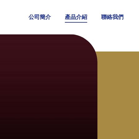
公司簡介
產品介紹
聯絡我們
調烈酒品牌
G'Vine 紀凡琴酒
Whitley Neill 惠特尼琴酒
JUNE琴酒利口酒
皇家凡幕斯苦艾酒