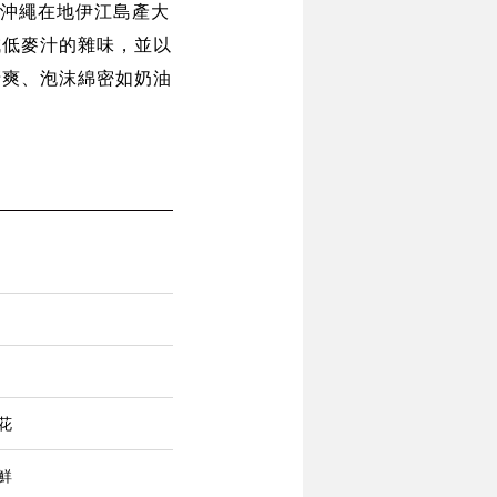
ft選用沖繩在地伊江島產大
減低麥汁的雜味，並以
清爽、泡沫綿密如奶油
花
鮮