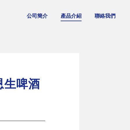
公司簡介
產品介紹
聯絡我們
調烈酒品牌
G'Vine 紀凡琴酒
Whitley Neill 惠特尼琴酒
JUNE琴酒利口酒
利恩生啤酒
皇家凡幕斯苦艾酒