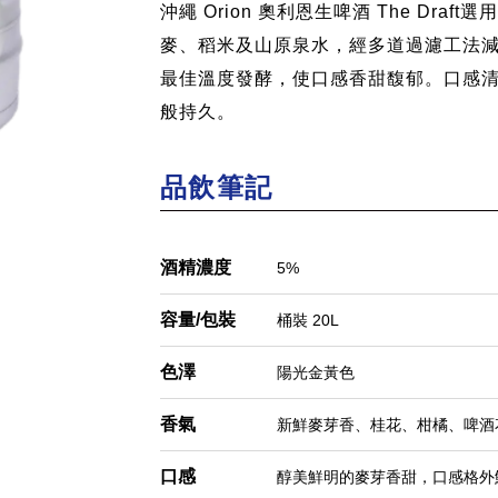
re
沖繩 Orion 奧利恩生啤酒 The Dra
麥、稻米及山原泉水，經多道過濾工法
最佳溫度發酵，使口感香甜馥郁。口感
般持久。
品飲筆記
酒精濃度
5%
容量/包裝
桶裝 20L
色澤
陽光金黃色
香氣
新鮮麥芽香、桂花、柑橘、啤酒
口感
醇美鮮明的麥芽香甜，口感格外