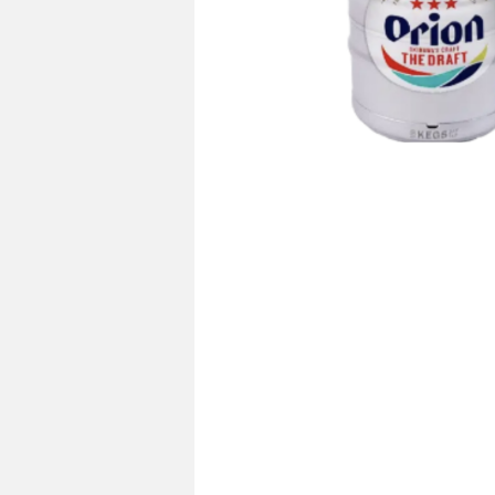
see more
see mo