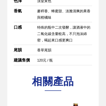
色澤
淡金黃色
香氣
麥稈香、蜂蜜甜、淡雅清爽的果香
與柑橘味
口感
特殊的瓶中二次發酵，讓酒液中的
二氧化碳含量較高，不只泡沫綿
密，喝起來口感更爽口
尾韻
香草尾韻
建議售價
120元 / 瓶
相關產品