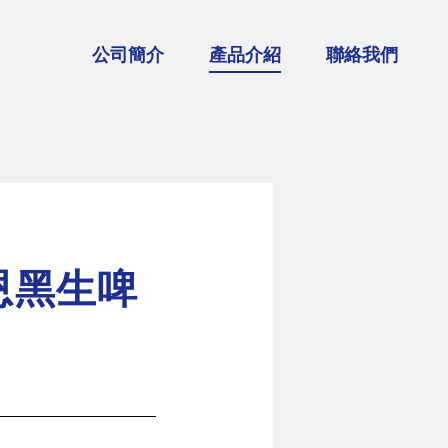
公司簡介
產品介紹
聯絡我們
調烈酒品牌
G'Vine 紀凡琴酒
Whitley Neill 惠特尼琴酒
JUNE琴酒利口酒
利恩黑生啤
皇家凡幕斯苦艾酒