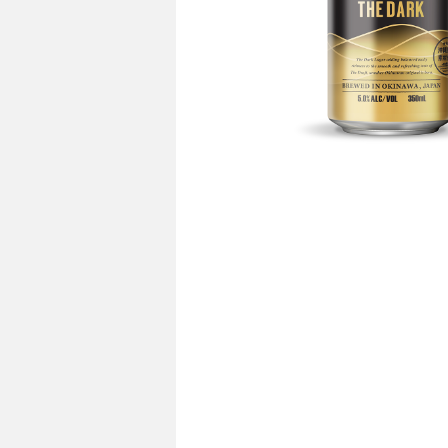
see more
see mo