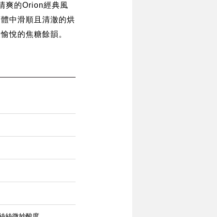
爽的Orion經典風
酒體中滑順且清澈的烘
人愉悅的焦糖餘韻。
絲絲微妙酸度