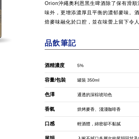
re
Orion沖繩奧利恩黑生啤酒除了保有滑順清
味外，更增添濃厚且平衡的濃郁麥味。
焙麥味融化於口腔，並在味蕾上留下令
品飲筆記
酒精濃度
5%
容量/包裝
罐裝 350ml
色澤
通透的深棕琥珀色
香氣
烘烤麥香、淺淺咖啡香
口感
輕酒體，綿密卻不黏膩
尾韻
入喉不膩口多層次的尾韻回甘及