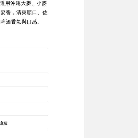
版，選用沖繩大麥、小麥
郁麥香，清爽順口、佐
受啤酒香氣與口感。
通透