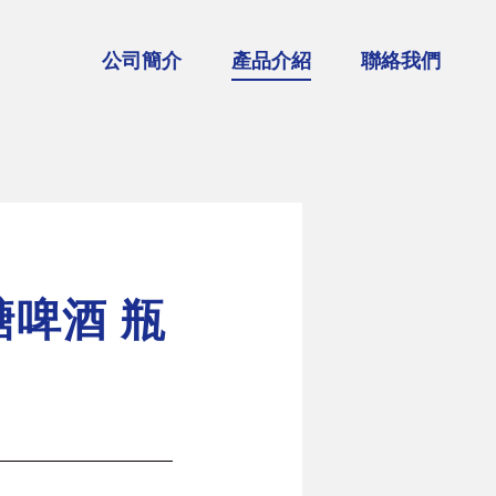
公司簡介
產品介紹
聯絡我們
調烈酒品牌
G'Vine 紀凡琴酒
Whitley Neill 惠特尼琴酒
JUNE琴酒利口酒
醣啤酒 瓶
皇家凡幕斯苦艾酒