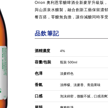
re
Orion 奧利恩零醣啤酒全新麥芽升級
與山原泉水釀製，融合創新工藝保留濃
餐百搭，零醣無負擔，讓你減醣同時享
品飲筆記
酒精濃度
4%
容量/包裝
瓶裝 500ml
色澤
淡麥稈色
香氣
淡檸檬、淡麥香、青蘋果味
口感
泡沫綿密，微酸不膩，口感清爽
尾韻
爽脆乾淨