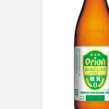
see more
see mo